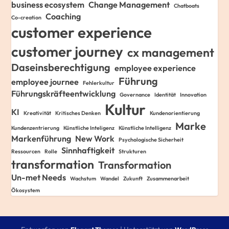
business ecosystem
Change Management
Chatboats
Coaching
Co-creation
customer experience
customer journey
cx management
Daseinsberechtigung
employee experience
Führung
employee journee
Fehlerkultur
Führungskräfteentwicklung
Governance
Identität
Innovation
Kultur
KI
Kreativität
Kritisches Denken
Kundenorientierung
Marke
Kundenzentrierung
Künstliche Inteligenz
Künstliche Intelligenz
Markenführung
New Work
Psychologische Sicherheit
Sinnhaftigkeit
Ressourcen
Rolle
Strukturen
transformation
Transformation
Un-met Needs
Wachstum
Wandel
Zukunft
Zusammenarbeit
Ökosystem