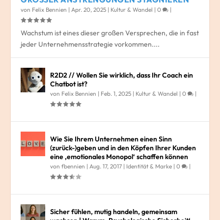
von
Felix Bennien
|
Apr. 20, 2025
|
Kultur & Wandel
|
0
|
Wachstum ist eines dieser großen Versprechen, die in fast
jeder Unternehmensstrategie vorkommen....
R2D2 // Wollen Sie wirklich, dass Ihr Coach ein
Chatbot ist?
von
Felix Bennien
|
Feb. 1, 2025
|
Kultur & Wandel
|
0
|
Wie Sie Ihrem Unternehmen einen Sinn
(zurück-)geben und in den Köpfen Ihrer Kunden
eine ‚emotionales Monopol‘ schaffen können
von
fbennien
|
Aug. 17, 2017
|
Identität & Marke
|
0
|
Sicher fühlen, mutig handeln, gemeinsam