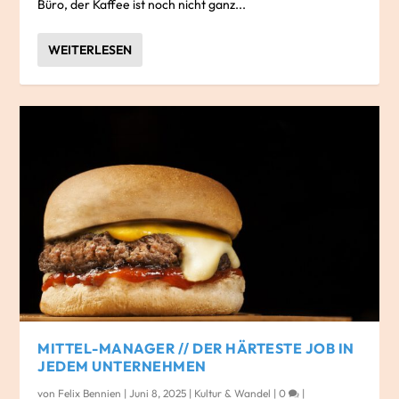
Büro, der Kaffee ist noch nicht ganz...
WEITERLESEN
MITTEL-MANAGER // DER HÄRTESTE JOB IN
JEDEM UNTERNEHMEN
von
Felix Bennien
|
Juni 8, 2025
|
Kultur & Wandel
|
0
|