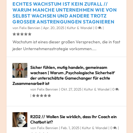
ECHTES WACHSTUM IST KEIN ZUFALL //
WARUM MANCHE UNTERNEHMEN WIE VON
SELBST WACHSEN UND ANDERE TROTZ
GROSSER ANSTRENGUNGEN STAGNIEREN
von
Felix Bennien
|
Apr. 20, 2025
|
Kultur & Wandel
|
0
|
Wachstum ist eines dieser großen Versprechen, die in fast
jeder Unternehmensstrategie vorkommen....
Sicher fühlen, mutig handeln, gemeinsam
wachsen | Warum ‚Psychologische Sicherheit‘
der unterschätzte Gamechanger für echte
Zusammenarbeit ist
von
Felix Bennien
|
Okt. 27, 2025
|
Kultur & Wandel
|
0
|
R2D2 // Wollen Sie wirklich, dass Ihr Coach ein
Chatbot ist?
von
Felix Bennien
|
Feb. 1, 2025
|
Kultur & Wandel
|
0
|