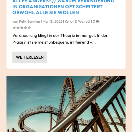
ALLES ANDERS? // WARUM VERÄNDERUNG
IN ORGANISATIONEN OFT SCHEITERT –
OBWOHL ALLE SIE WOLLEN
von
Felix Bennien
|
Mai 18, 2025
|
Kultur & Wandel
|
0
|
Veränderung klingt in der Theorie immer gut. In der
Praxis? Ist sie meist unbequem, irritierend –...
WEITERLESEN