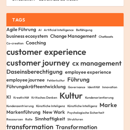
TAGS
Agile Führung
AI
Artificial Intelligence
Befähigung
business ecosystem
Change Management
Chatboats
Coaching
Co-creation
customer experience
customer journey
cx management
Daseinsberechtigung
employee experience
Führung
employee journee
Fehlerkultur
Führungskräfteentwicklung
Governance
Identität
Innovation
Kultur
KI
Kreativität
Kritisches Denken
Kundenorientierung
Marke
Kundenzentrierung
Künstliche Inteligenz
Künstliche Intelligenz
Markenführung
New Work
Psychologische Sicherheit
Sinnhaftigkeit
Ressourcen
Rolle
Strukturen
transformation
Transformation